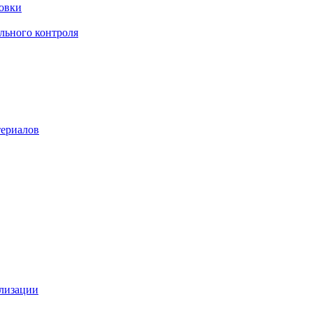
овки
льного контроля
териалов
илизации