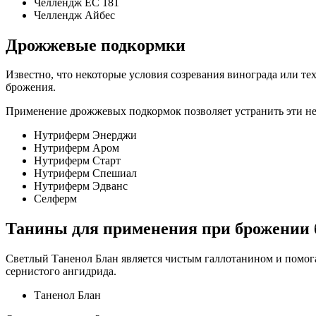
Челлендж ЕС 181
Челлендж Айбес
Дрожжевые подкормки
Известно, что некоторые условия созревания винограда или тех
брожения.
Применение дрожжевых подкормок позволяет устранить эти не
Нутриферм Энерджи
Нутриферм Аром
Нутриферм Старт
Нутриферм Спешиал
Нутриферм Эдванс
Селферм
Танины для применения при брожении 
Светлый Таненол Блан является чистым галлотанином и помога
сернистого ангидрида.
Таненол Блан