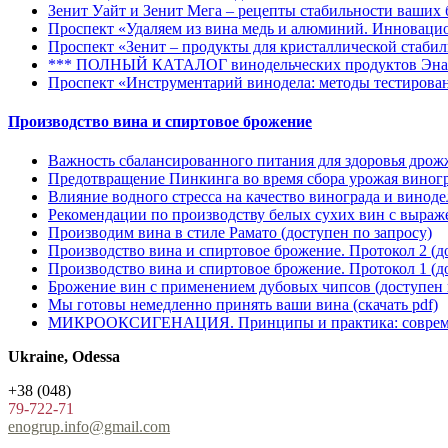
Зенит Уайт и Зенит Мега – рецепты стабильности ваших
Проспект «Удаляем из вина медь и алюминий. Иннова
Проспект «Зенит – продукты для кристаллической стаби
*** ПОЛНЫЙ КАТАЛОГ винодельческих продуктов Энар
Проспект «Инструментарий винодела: методы тестирова
Производство вина и спиртовое брожение
Важность сбалансированного питания для здоровья дро
Предотвращение Пинкинга во время сбора урожая виног
Влияние водного стресса на качество винограда и винод
Рекомендации по производству белых сухих вин с выра
Производим вина в стиле Рамато
(доступен по запросу)
Производство вина и спиртовое брожение. Протокол 2
(д
Производство вина и спиртовое брожение. Протокол 1
(д
Брожение вин с применением дубовых чипсов
(доступен 
Мы готовы немедленно принять ваши вина
(cкачать pdf)
МИКРООКСИГЕНАЦИЯ. Принципы и практика: совреме
Ukraine, Odessa
+38 (048)
79-722-71
enogrup.info@gmail.com