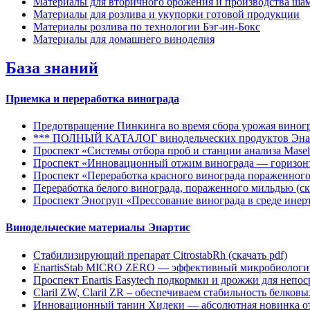
Материалы для вторичного брожения и производства ша
Материалы для розлива и укупорки готовой продукции
Материалы розлива по технологии Бэг-ин-Бокс
Материалы для домашнего виноделия
База знаний
Приемка и переработка винограда
Предотвращение Пинкинга во время сбора урожая виног
*** ПОЛНЫЙ КАТАЛОГ винодельческих продуктов Энар
Проспект «Системы отбора проб и станции анализа Masell
Проспект «Инновационный отжим винограда — горизонт
Проспект «Переработка красного винограда пораженног
Переработка белого винограда, пораженного мильдью
(cк
Проспект Эногруп «Прессование винограда в среде инер
Винодельческие материалы Энартис
Стабилизирующий препарат CitrostabRh
(cкачать pdf)
EnartisStab MICRO ZERO — эффективный микробиологич
Проспект Enartis Easytech подкормки и дрожжи для непо
Claril ZW, Claril ZR – обеспечиваем стабильность белко
Инновационный танин Хидеки — абсолютная новинка от