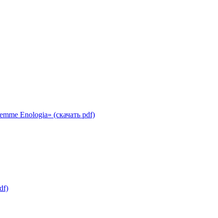
iemme Enologia»
(cкачать pdf)
df)