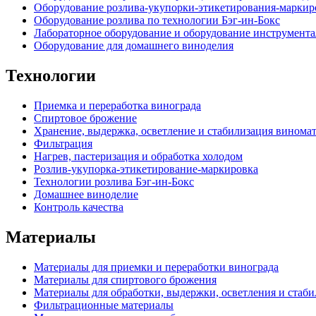
Оборудование розлива-укупорки-этикетирования-маркир
Оборудование розлива по технологии Бэг-ин-Бокс
Лабораторное оборудование и оборудование инструмента
Оборудование для домашнего виноделия
Технологии
Приемка и переработка винограда
Спиртовое брожение
Хранение, выдержка, осветление и стабилизация винома
Фильтрация
Нагрев, пастеризация и обработка холодом
Розлив-укупорка-этикетирование-маркировка
Технологии розлива Бэг-ин-Бокс
Домашнее виноделие
Контроль качества
Материалы
Материалы для приемки и переработки винограда
Материалы для спиртового брожения
Материалы для обработки, выдержки, осветления и стаб
Фильтрационные материалы