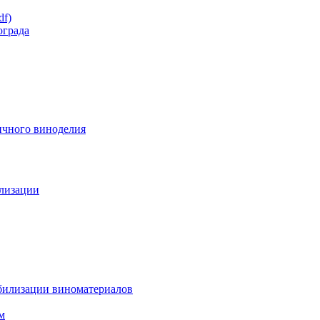
df)
ограда
ичного виноделия
илизации
абилизации виноматериалов
м