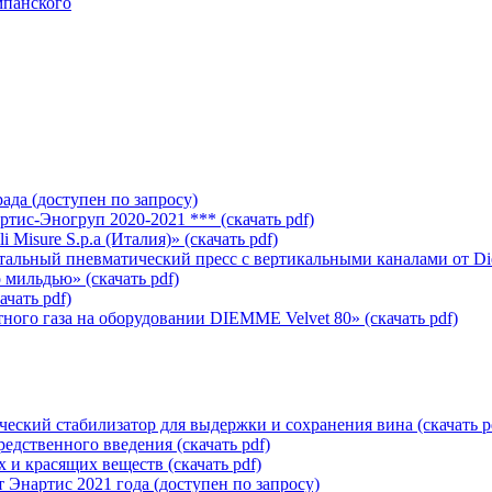
мпанского
рада
(доступен по запросу)
тис-Эногруп 2020-2021 ***
(cкачать pdf)
i Misure S.p.a (Италия)»
(cкачать pdf)
альный пневматический пресс с вертикальными каналами от D
о мильдью»
(cкачать pdf)
ачать pdf)
тного газа на оборудовании DIEMME Velvet 80»
(cкачать pdf)
еский стабилизатор для выдержки и сохранения вина
(cкачать p
средственного введения
(cкачать pdf)
вых и красящих веществ
(cкачать pdf)
 Энартис 2021 года
(доступен по запросу)