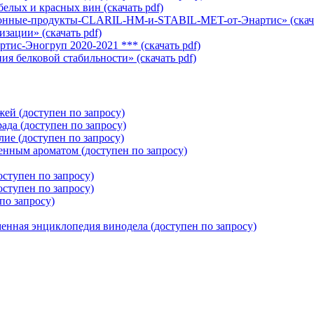
 белых и красных вин
(cкачать pdf)
ционные-продукты-CLARIL-HM-и-STABIL-MET-от-Энартис»
(cкач
лизации»
(cкачать pdf)
тис-Эногруп 2020-2021 ***
(cкачать pdf)
ния белковой стабильности»
(cкачать pdf)
жжей
(доступен по запросу)
рада
(доступен по запросу)
елие
(доступен по запросу)
женным ароматом
(доступен по запросу)
оступен по запросу)
оступен по запросу)
по запросу)
нная энциклопедия винодела
(доступен по запросу)