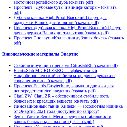
восточноевропейского дуба
(cкачать pdf)
Проспект «Дубовые буты и винификаторы»
(cкачать
pdf)
Дубовая клепка High Proof-Высокий Градус для
выдержки Ваших дистиллятов
(cкачать pdf)
Проспект «Дубовая клепка High Proof-Высокий Градус
для выдержки Ваших дистиллятов»
(cкачать pdf)
Проспект Эногруп «Коллекция дубовых бочек»
(cкачать
pdf)
Винодельческие материалы Энартис
Стабилизирующий препарат CitrostabRh
(cкачать pdf)
EnartisStab MICRO ZERO — эффективный
микробиологический стабилизатор для выдержки и
сохранения вина
(cкачать pdf)
Проспект Enartis Easytech подкормки и дрожжи для
непосредственного введения
(cкачать pdf)
Claril ZW, Claril ZR – обеспечиваем стабильность
белковых и красящих веществ
(cкачать pdf)
Инновационный танин Хидеки — абсолютная новинка
от Энартис 2021 года
(доступен по запросу)
Зенит Уайт и Зенит Мега – рецепты стабильности
ваших белых и красных вин
(cкачать pdf)
Проспект «Удаляем из вина медь и алюминий.