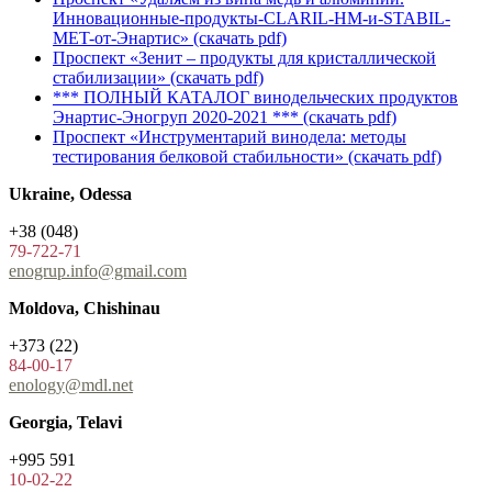
Инновационные-продукты-CLARIL-HM-и-STABIL-
MET-от-Энартис»
(cкачать pdf)
Проспект «Зенит – продукты для кристаллической
стабилизации»
(cкачать pdf)
*** ПОЛНЫЙ КАТАЛОГ винодельческих продуктов
Энартис-Эногруп 2020-2021 ***
(cкачать pdf)
Проспект «Инструментарий винодела: методы
тестирования белковой стабильности»
(cкачать pdf)
Ukraine, Odessa
+38 (048)
79-722-71
enogrup.info@gmail.com
Moldova, Chishinau
+373 (22)
84-00-17
enology@mdl.net
Georgia, Telavi
+995 591
10-02-22