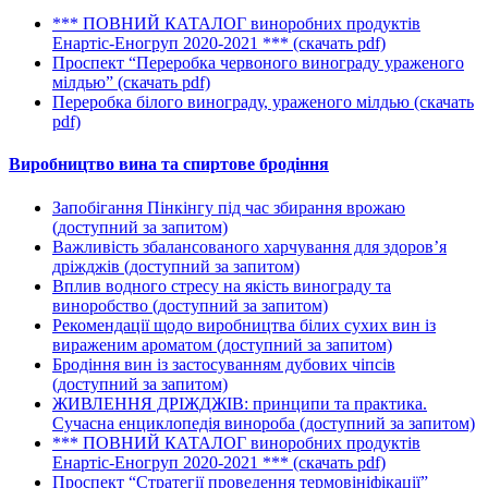
*** ПОВНИЙ КАТАЛОГ виноробних продуктів
Енартіс-Еногруп 2020-2021 ***
(cкачать pdf)
Проспект “Переробка червоного винограду ураженого
мілдью”
(cкачать pdf)
Переробка білого винограду, ураженого мілдью
(cкачать
pdf)
Виробництво вина та спиртове бродіння
Запобігання Пінкінгу під час збирання врожаю
(доступний за запитом)
Важливість збалансованого харчування для здоров’я
дріжджів
(доступний за запитом)
Вплив водного стресу на якість винограду та
виноробство
(доступний за запитом)
Рекомендації щодо виробництва білих сухих вин із
вираженим ароматом
(доступний за запитом)
Бродіння вин із застосуванням дубових чіпсів
(доступний за запитом)
ЖИВЛЕННЯ ДРІЖДЖІВ: принципи та практика.
Сучасна енциклопедія винороба
(доступний за запитом)
*** ПОВНИЙ КАТАЛОГ виноробних продуктів
Енартіс-Еногруп 2020-2021 ***
(cкачать pdf)
Проспект “Стратегії проведення термовініфікації”