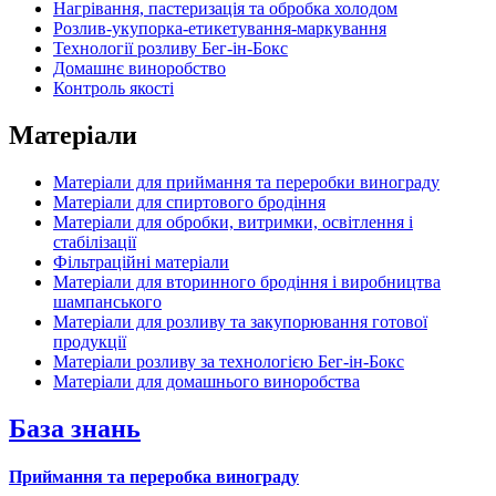
Нагрівання, пастеризація та обробка холодом
Розлив-укупорка-етикетування-маркування
Технології розливу Бег-ін-Бокс
Домашнє виноробство
Контроль якості
Матеріали
Матеріали для приймання та переробки винограду
Матеріали для спиртового бродіння
Матеріали для обробки, витримки, освітлення і
стабілізації
Фільтраційні матеріали
Матеріали для вторинного бродіння і виробництва
шампанського
Матеріали для розливу та закупорювання готової
продукції
Матеріали розливу за технологією Бег-ін-Бокс
Матеріали для домашнього виноробства
База знань
Приймання та переробка винограду