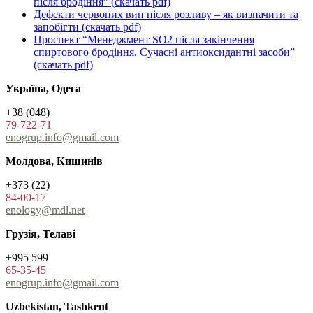
після бродіння”
(cкачать pdf)
Дефекти червоних вин після розливу – як визначити та
запобігти
(cкачать pdf)
Проспект “Менеджмент SO2 після закінчення
спиртового бродіння. Сучасні антиоксидантні засоби”
(cкачать pdf)
Україна, Одеса
+38 (048)
79-722-71
enogrup.info@gmail.com
Молдова, Кишинів
+373 (22)
84-00-17
enology@mdl.net
Грузія, Телаві
+995 599
65-35-45
enogrup.info@gmail.com
Uzbekistan, Tashkent