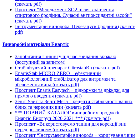
(cкачать pdf)
Проспект “Менеджмент SO2 після закінчення
спиртового бродіння. Сучасні антиоксидантні засоби”
(cкачать pdf)
Інструментарій винороба: Перезапуск бродіння
(cкачать
pdf)
Виноробні матеріали Енартіс
Запобігання Пінкінгу під час збирання врожаю
(доступний за запитом)
Стабілізуючий препарат CitrostabRh
(cкачать pdf)
EnartisStab MICRO ZERO – ефективний
мікробіологічний стабілізатор для витримки та
збереження вина
(cкачать pdf)
Проспект Enartis Easytech – підкормки та дріжджі для
прямого введення
(cкачать pdf)
Зеніт Уайт та Зеніт Мега – рецепти стабільності ваших
білих та червоних вин
(cкачать pdf)
*** ПОВНИЙ КАТАЛОГ виноробних продуктів
Енартіс-Еногруп 2020-2021 ***
(cкачать pdf)
Проспект «Використовуємо таніни для корекції вин
перед розливом»
(cкачать pdf)
Проспект “Інструментарій винороба – коригування вин