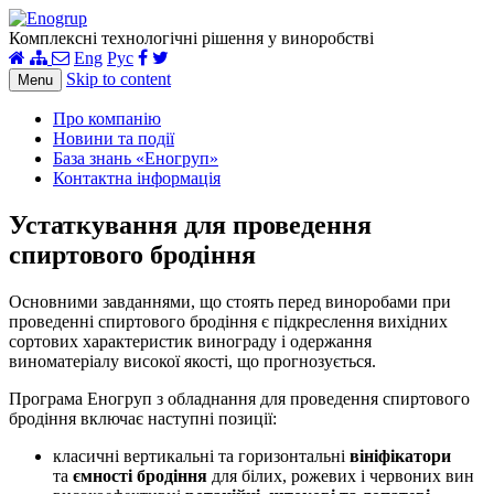
Комплексні технологічні рішення у виноробстві
Eng
Рус
Skip to content
Menu
Про компанію
Новини та події
База знань «Еногруп»
Контактна інформація
Устаткування для проведення
спиртового бродіння
Основними завданнями, що стоять перед виноробами при
проведенні спиртового бродіння є підкреслення вихідних
сортових характеристик винограду і одержання
виноматеріалу високої якості, що прогнозується.
Програма Еногруп з обладнання для проведення спиртового
бродіння включає наступні позиції:
класичні вертикальні та горизонтальні
вініфікатори
та
ємності бродіння
для білих, рожевих і червоних вин