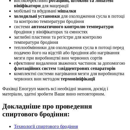
високоефективні
ротаційні, штокові та лопатеві
вініфікатори
для мацерації
мобільні та вбудовані
мішалки
холодильні установки
для охолодження сусла в потоці
та контролю температури бродіння
системи
автоматичного контролю температури
бродіння у вініфікаторах та ємностях
заглибні пластини та регістри для контролю
температури бродіння
теплообмінники для охолодження сусла в потоці перед
подачею його на відстій або бродіння або нагрівання
мезги при виробництві вин червоних сортів
ефективне видалення зважених частинок за допомогою
флотаційних систем
та
відцентрових сепараторів
комплектні системи нагрівання мезги для виробництва
червоних вин методом
термовініфікації
Фахівці Еногруп мають всі необхідні знання, досвід і
матеріали, здатні зробити Ваше вино неповторним.
Докладніше про проведення
спиртового бродіння:
Технології спиртового бродіння