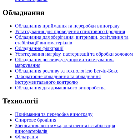
Обладнання
Обладнання приймання та переробки винограду
Устаткування для проведення спиртового бродіння
Обладнання для зберігання, витримки, освітлення та
стабілізації виноматеріалів
Обладнання фільтрації
Устаткування нагріву, пастеризації та обробки холодом
Обладнання розливу-укупорки-етикетування-
маркування
Обладнання розливу за технологією Бег-ін-Бокс
Лабораторне обладнання та обладнання
інструментального контролю
Обладнання для домашнього виноробства
Технології
Приймання та переробка винограду
Спиртове бродіння
Зберігання, витримка, освітлення і стабілізація
виноматеріалів
Фільтрація