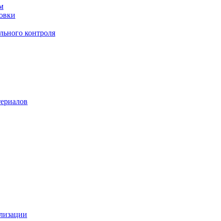
м
овки
льного контроля
териалов
илизации