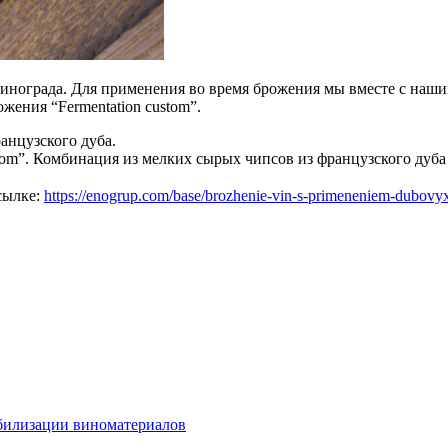
 винограда. Для применения во время брожения мы вместе с наш
жения “Fermentation custom”.
анцузского дуба.
tom”. Комбинация из мелких сырых чипсов из французского дуба
сылке:
https://enogrup.com/base/brozhenie-vin-s-primeneniem-dubovy
абилизации виноматериалов