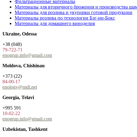
Фильтрационные материалы
Материалы для вторичного брожения и производства ша
Материалы для розлива и укупорки готовой продукции
Материалы розлива по технологии Бэг-ин-Бокс
Материалы для домашнего виноделия
Ukraine, Odessa
+38 (048)
79-722-71
enogrup.info@gmail.com
Moldova, Chishinau
+373 (22)
84-00-17
enology@mdl.net
Georgia, Telavi
+995 591
10-02-22
enogrup.info@gmail.com
Uzbekistan, Tashkent