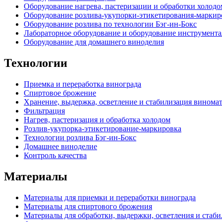
Оборудование нагрева, пастеризации и обработки холодо
Оборудование розлива-укупорки-этикетирования-маркир
Оборудование розлива по технологии Бэг-ин-Бокс
Лабораторное оборудование и оборудование инструмента
Оборудование для домашнего виноделия
Технологии
Приемка и переработка винограда
Спиртовое брожение
Хранение, выдержка, осветление и стабилизация винома
Фильтрация
Нагрев, пастеризация и обработка холодом
Розлив-укупорка-этикетирование-маркировка
Технологии розлива Бэг-ин-Бокс
Домашнее виноделие
Контроль качества
Материалы
Материалы для приемки и переработки винограда
Материалы для спиртового брожения
Материалы для обработки, выдержки, осветления и стаб