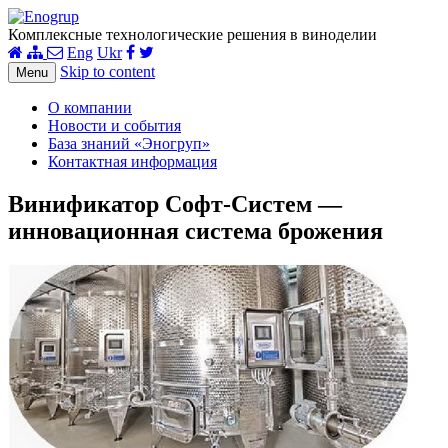
Комплексные технологические решения в виноделии
Eng
Ukr
Skip to content
Menu
О компании
Новости и события
База знаний «Эногруп»
Контактная информация
Винификатор Софт-Систем —
инновационная система брожения