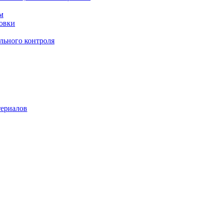
м
овки
льного контроля
териалов