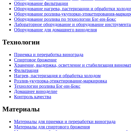
Оборудование фильтрации
Оборудование нагрева, пастеризации и обработки холодо
Оборудование розлива-укупорки-этикетирования-маркир
Оборудование розлива по технологии Бэг-ин-Бокс
Лабораторное оборудование и оборудование инструмента
Оборудование для домашнего виноделия
Технологии
Приемка и переработка винограда
Спиртовое брожение
Хранение, выдержка, осветление и стабилизация винома
Фильтрация
Нагрев, пастеризация и обработка холодом
Розлив-укупорка-этикетирование-маркировка
Технологии розлива Бэг-ин-Бокс
Домашнее виноделие
Контроль качества
Материалы
Материалы для приемки и переработки винограда
Материалы для спиртового брожения