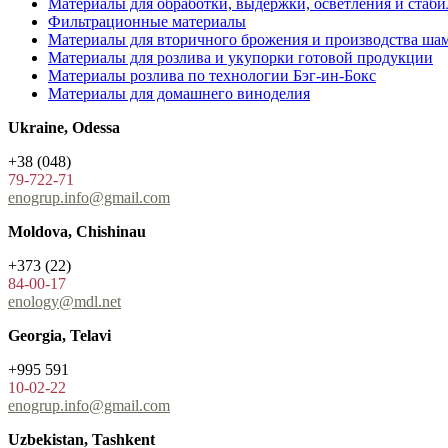
Материалы для обработки, выдержки, осветления и стаб
Фильтрационные материалы
Материалы для вторичного брожения и производства ша
Материалы для розлива и укупорки готовой продукции
Материалы розлива по технологии Бэг-ин-Бокс
Материалы для домашнего виноделия
Ukraine, Odessa
+38 (048)
79-722-71
enogrup.info@gmail.com
Moldova, Chishinau
+373 (22)
84-00-17
enology@mdl.net
Georgia, Telavi
+995 591
10-02-22
enogrup.info@gmail.com
Uzbekistan, Tashkent